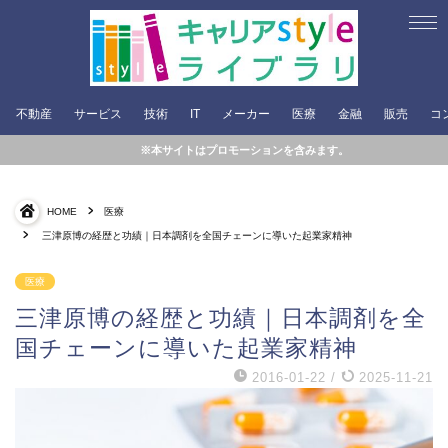
不動産
サービス
技術
IT
メーカー
医療
金融
販売
コ
※本サイトはプロモーションを含みます。
HOME
医療
三津原博の経歴と功績｜日本調剤を全国チェーンに導いた起業家精神
医療
三津原博の経歴と功績｜日本調剤を全
国チェーンに導いた起業家精神
2016-01-22
/
2025-11-21