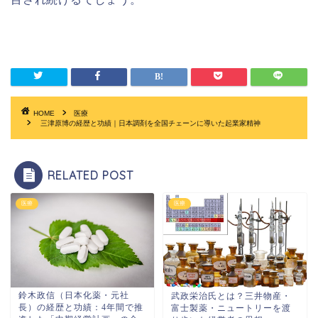
HOME
医療
三津原博の経歴と功績｜日本調剤を全国チェーンに導いた起業家精神
RELATED POST
医療
医療
鈴木政信（日本化薬・元社
武政栄治氏とは？三井物産・
長）の経歴と功績：4年間で推
富士製薬・ニュートリーを渡