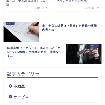
進した「中期経営計画」の全
り歩いた経営者の思想
貌
2016-01-27
2015-12-29
土井春彦の経歴は？起業した経緯や事業
内容とは
峰岸真澄（リクルートHD会長）の「グ
ローバル戦略」と挑戦の軌跡｜成功を
支...
記事カテゴリー
不動産
サービス