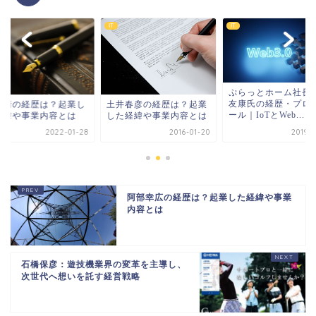
IT
IT
ぷらっとホーム社長 
友康氏の経歴・プロ
土井春彦の経歴は？起業
川清の経歴は？起業し
ール｜IoTとWeb...
した経緯や事業内容とは
経緯や事業内容とは
2022-01-28
2016-01-20
2019-0
阿部幸広の経歴は？起業した経緯や事業
内容とは
石橋保彦：遊技機業界の変革を主導し、
次世代へ想いを託す経営戦略