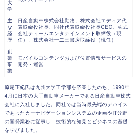
大
学
主
日産自動車株式会社勤務、株式会社エディア代
な
表取締役社長、同社代表取締役社長CEO、株式
経
会社ティームエンタテインメント取締役（現
歴
任）、株式会社一二三書房取締役（現任）
創
業
モバイルコンテンツおよび位置情報サービスの
事
開発・運営
業
原尾正紀氏は九州大学工学部を卒業したのち、1990年
4月に日本の大手自動車メーカーである日産自動車株式
会社に入社しました。同社では当時最先端のデバイス
であったカーナビゲーションシステムの企画やIT分野
の開発業務に従事し、技術的な知見とビジネスの基礎
を学びました。