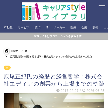
不動産
サービス
技術
IT
メーカー
医療
金融
販売
コ
※本サイトはプロモーションを含みます。
HOME
IT
原尾正紀氏の経歴と経営哲学：株式会社エディアの創業から上場までの軌跡
IT
原尾正紀氏の経歴と経営哲学：株式会
社エディアの創業から上場までの軌跡
2017-02-27
/
2026-06-25