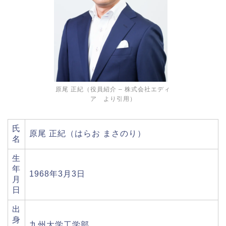
原尾 正紀（役員紹介 – 株式会社エディ
ア より引用）
氏
原尾 正紀（はらお まさのり）
名
生
年
1968年3月3日
月
日
出
身
九州大学工学部