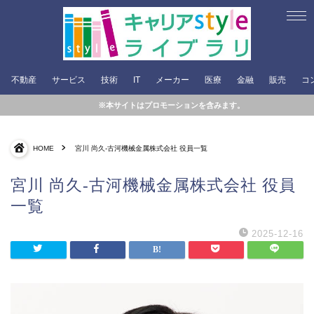
不動産
サービス
技術
IT
メーカー
医療
金融
販売
コ
※本サイトはプロモーションを含みます。
HOME
宮川 尚久-古河機械金属株式会社 役員一覧
宮川 尚久-古河機械金属株式会社 役員
一覧
2025-12-16