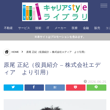
不動産
サービス
技術
IT
メーカー
医療
金融
販売
コ
※本サイトはプロモーションを含みます。
HOME
原尾 正紀（役員紹介 – 株式会社エディア より引用）
原尾 正紀（役員紹介 – 株式会社エデ
ィア より引用）
2026-06-25