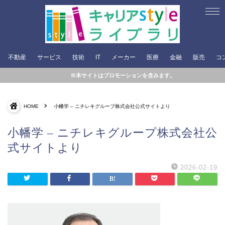
不動産
サービス
技術
IT
メーカー
医療
金融
販売
コ
※本サイトはプロモーションを含みます。
HOME
小幡学 – ニチレキグループ株式会社公式サイトより
小幡学 – ニチレキグループ株式会社公
式サイトより
2026-02-19