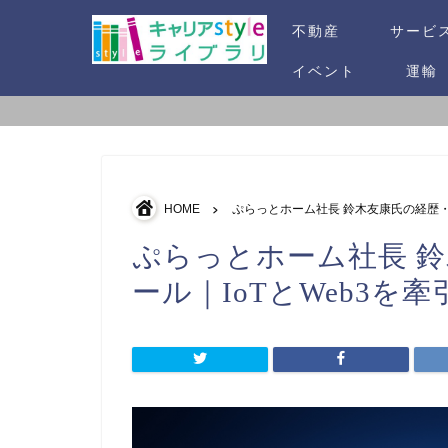
不動産
サービ
イベント
運輸
HOME
ぷらっとホーム社長 鈴木友康氏の経歴・
ぷらっとホーム社長 
ール｜IoTとWeb3を