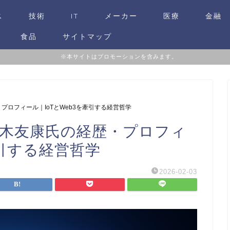
ス
技術
IT
メーカー
医療
金融
食品
サイトマップ
※本サイトはプロモーションを含みます。
プロフィール｜IoTとWeb3を牽引する経営哲学
鈴木友康氏の経歴・プロフィ
牽引する経営哲学
2026-02-03