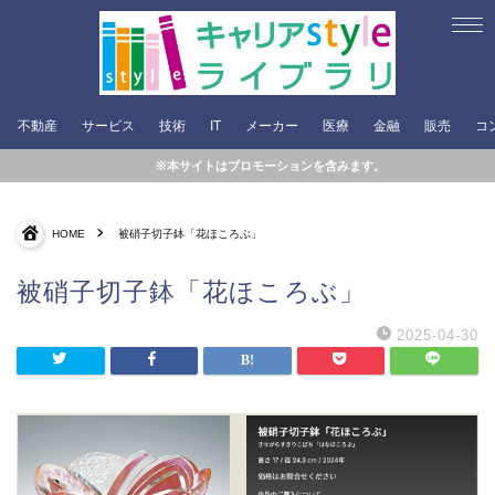
不動産
サービス
技術
IT
メーカー
医療
金融
販売
コ
※本サイトはプロモーションを含みます。
HOME
被硝子切子鉢「花ほころぶ」
被硝子切子鉢「花ほころぶ」
2025-04-30