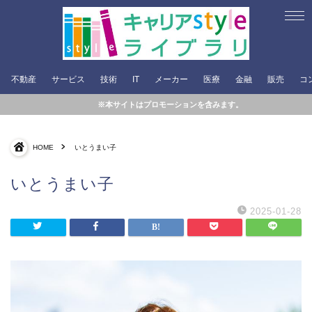
不動産
サービス
技術
IT
メーカー
医療
金融
販売
コ
※本サイトはプロモーションを含みます。
HOME
いとうまい子
いとうまい子
2025-01-28