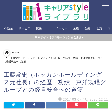
不動産
サービス
技術
IT
メーカー
医療
金融
販売
コ
※本サイトはプロモーションを含みます。
HOME
工藤常史（ホッカンホールディングス元社長）の経歴・功績：東洋製罐グループと
の経営統合への道筋
工藤常史（ホッカンホールディング
ス元社長）の経歴・功績：東洋製罐グ
ループとの経営統合への道筋
2017-03-07
/
2025-12-11