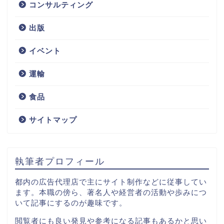
コンサルティング
不動産
出版
サービス
イベント
技術
運輸
IT
食品
サイトマップ
コンサルティング
出版
執筆者プロフィール
イベント
都内の広告代理店で主にサイト制作などに従事してい
ます。本職の傍ら、著名人や経営者の活動や歩みにつ
いて記事にするのが趣味です。
運輸
閲覧者にも良い発見や参考になる記事もあるかと思い