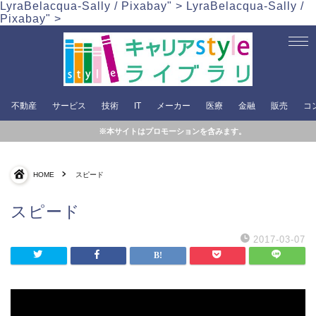
LyraBelacqua-Sally / Pixabay" >
LyraBelacqua-Sally /
Pixabay" >
不動産
サービス
技術
IT
メーカー
医療
金融
販売
コ
※本サイトはプロモーションを含みます。
HOME
スピード
スピード
2017-03-07